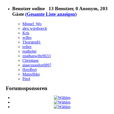
Benutzer online
13 Benutzer
, 0 Anonym, 203
Gäste
(Gesamte Liste anzeigen)
Miguel_Wo
alex wiesboeck
Kris
wilbo
Thorsten81
reiber
realholgi
znathaswiftz9633
Christiane
aiaacusasdoz6897
HerrBert
MatzeBike
Pirol
Forumssponsoren