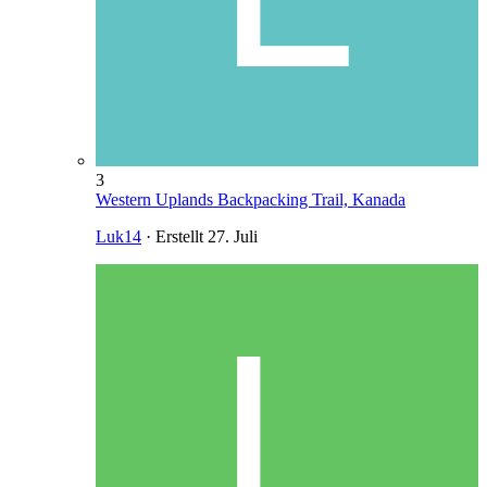
3
Western Uplands Backpacking Trail, Kanada
Luk14
· Erstellt
27. Juli