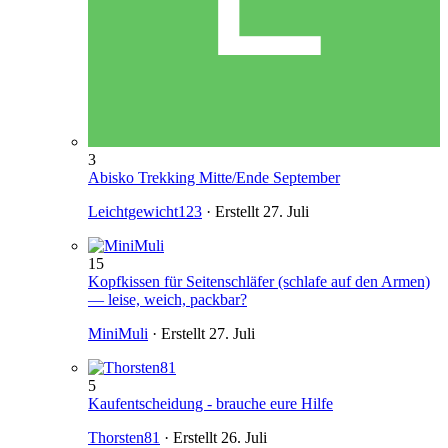
3
Abisko Trekking Mitte/Ende September
Leichtgewicht123
· Erstellt
27. Juli
15
Kopfkissen für Seitenschläfer (schlafe auf den Armen)
— leise, weich, packbar?
MiniMuli
· Erstellt
27. Juli
5
Kaufentscheidung - brauche eure Hilfe
Thorsten81
· Erstellt
26. Juli