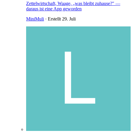
Zettelwirtschaft, Waage, „was bleibt zuhause?" —
daraus ist eine App geworden
MiniMuli
· Erstellt
29. Juli