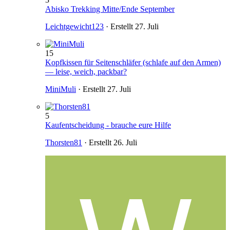
Abisko Trekking Mitte/Ende September
Leichtgewicht123
· Erstellt
27. Juli
15
Kopfkissen für Seitenschläfer (schlafe auf den Armen)
— leise, weich, packbar?
MiniMuli
· Erstellt
27. Juli
5
Kaufentscheidung - brauche eure Hilfe
Thorsten81
· Erstellt
26. Juli