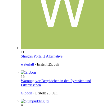
11
Slingfin Portal 2 Alternative
waterfall
· Erstellt
25. Juli
16
Warnung vor Bergbächen in den Pyrenäen und
Filterflaschen
Gibbon
· Erstellt
23. Juli
9