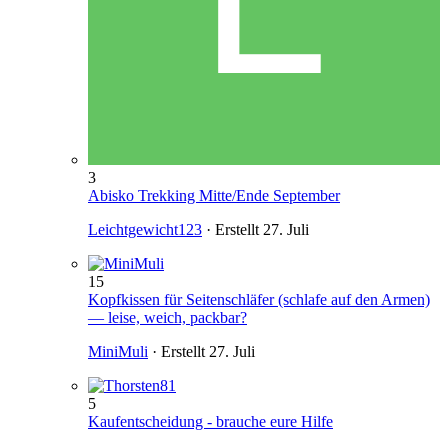
3
Abisko Trekking Mitte/Ende September
Leichtgewicht123
· Erstellt
27. Juli
15
Kopfkissen für Seitenschläfer (schlafe auf den Armen)
— leise, weich, packbar?
MiniMuli
· Erstellt
27. Juli
5
Kaufentscheidung - brauche eure Hilfe