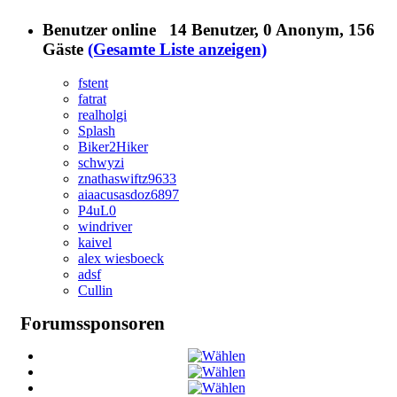
Benutzer online
14 Benutzer
, 0 Anonym, 156
Gäste
(Gesamte Liste anzeigen)
fstent
fatrat
realholgi
Splash
Biker2Hiker
schwyzi
znathaswiftz9633
aiaacusasdoz6897
P4uL0
windriver
kaivel
alex wiesboeck
adsf
Cullin
Forumssponsoren