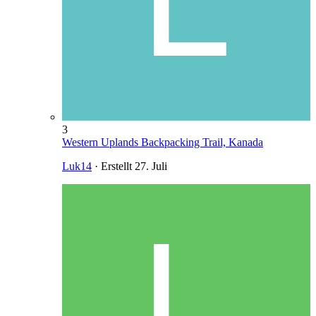
3
Western Uplands Backpacking Trail, Kanada
Luk14
· Erstellt
27. Juli