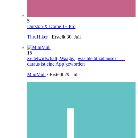
5
Durston X Dome 1+ Pro
ThruHiker
· Erstellt
30. Juli
15
Zettelwirtschaft, Waage, „was bleibt zuhause?" —
daraus ist eine App geworden
MiniMuli
· Erstellt
29. Juli