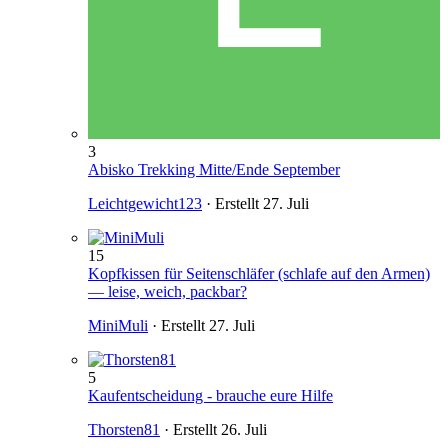
3
Abisko Trekking Mitte/Ende September
Leichtgewicht123
· Erstellt
27. Juli
15
Kopfkissen für Seitenschläfer (schlafe auf den Armen)
— leise, weich, packbar?
MiniMuli
· Erstellt
27. Juli
5
Kaufentscheidung - brauche eure Hilfe
Thorsten81
· Erstellt
26. Juli