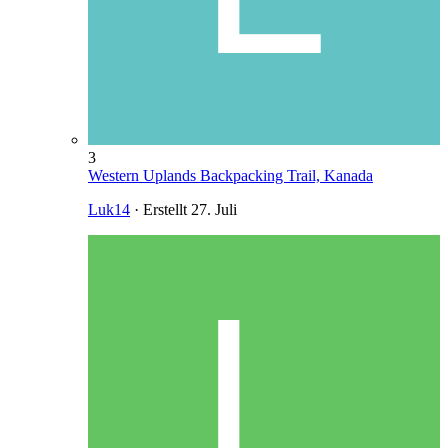
3
Western Uplands Backpacking Trail, Kanada
Luk14
· Erstellt
27. Juli