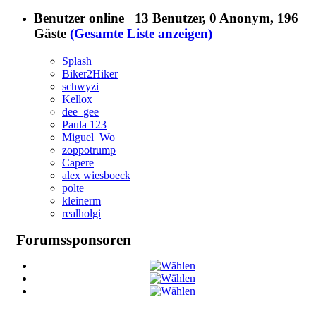
Benutzer online
13 Benutzer
, 0 Anonym, 196
Gäste
(Gesamte Liste anzeigen)
Splash
Biker2Hiker
schwyzi
Kellox
dee_gee
Paula 123
Miguel_Wo
zoppotrump
Capere
alex wiesboeck
polte
kleinerm
realholgi
Forumssponsoren