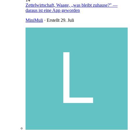
Zettelwirtschaft, Waage, „was bleibt zuhause?" —
daraus ist eine App geworden
MiniMuli
· Erstellt
29. Juli