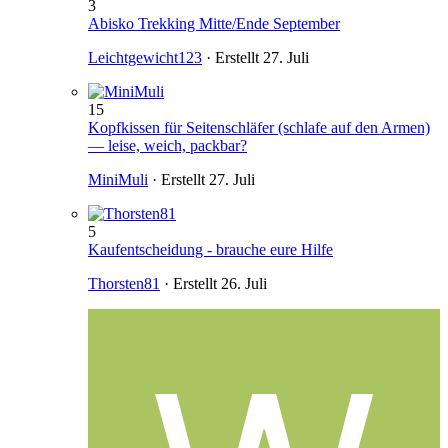
3
Abisko Trekking Mitte/Ende September
Leichtgewicht123
· Erstellt
27. Juli
15
Kopfkissen für Seitenschläfer (schlafe auf den Armen)
— leise, weich, packbar?
MiniMuli
· Erstellt
27. Juli
5
Kaufentscheidung - brauche eure Hilfe
Thorsten81
· Erstellt
26. Juli