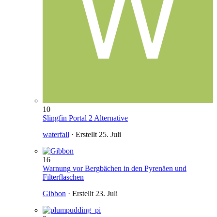
10
Slingfin Portal 2 Alternative
waterfall
· Erstellt
25. Juli
16
Warnung vor Bergbächen in den Pyrenäen und
Filterflaschen
Gibbon
· Erstellt
23. Juli