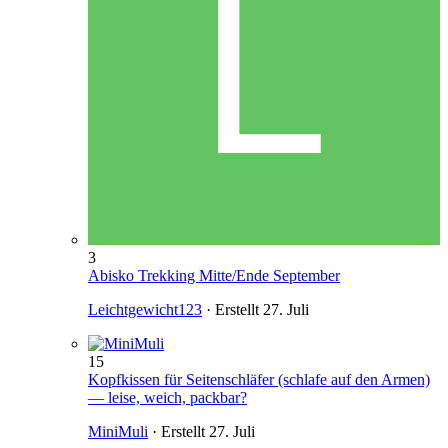
3
Abisko Trekking Mitte/Ende September
Leichtgewicht123
· Erstellt
27. Juli
15
Kopfkissen für Seitenschläfer (schlafe auf den Armen)
— leise, weich, packbar?
MiniMuli
· Erstellt
27. Juli