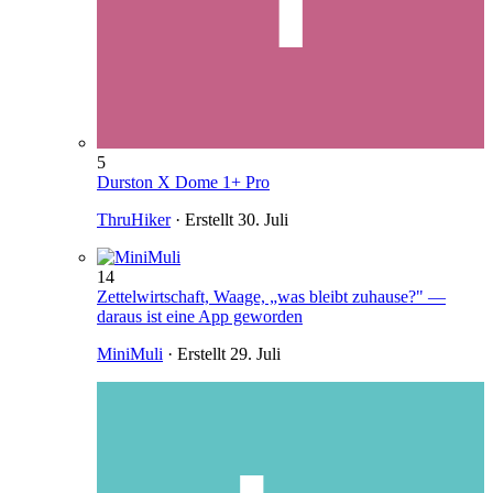
5
Durston X Dome 1+ Pro
ThruHiker
· Erstellt
30. Juli
14
Zettelwirtschaft, Waage, „was bleibt zuhause?" —
daraus ist eine App geworden
MiniMuli
· Erstellt
29. Juli