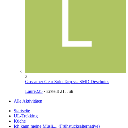
2
Gossamer Gear Solo Tarp vs. SMD Deschutes
Laure225
· Erstellt
21. Juli
Alle Aktivitäten
Startseite
UL-Trekking
Küche
Ich kann meine Müsli.... (Frühstücksalternative)