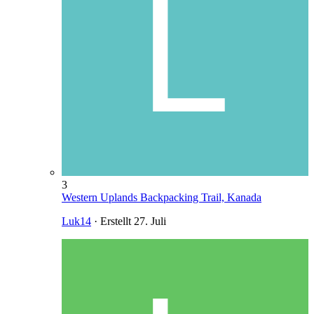
3
Western Uplands Backpacking Trail, Kanada
Luk14
· Erstellt
27. Juli