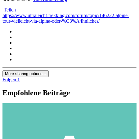
Teilen
https://www.ultraleicht-trekking.com/forum/topic/146222-alpine-
tour-vielleicht-via-alpina-oder-%C3%A4hnliches/
More sharing options...
Folgen
1
Empfohlene Beiträge