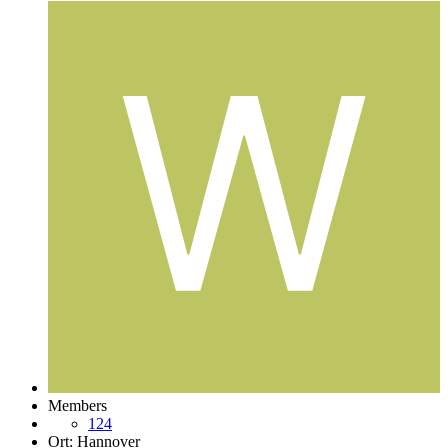
Members
124
Ort:
Hannover