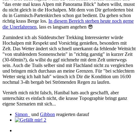
"das erste mal krass Alpen mit Panorama Blick" haben willst, musst
du nicht gleich in die Hochalpen. Mit dem von Dir geforderten bist
du in Garmisch-Partenkirchen schon gut bedient. Da gehen schon
richtig krass Berge los.
In diesem Bereich sterben heute noch gerne
die Unerfahrenen
, lass es langsam angehen
😎
Zumindest ich als Süddeutscher Trekking Interessierter würde
Hochalpen mit Respekt und Vorsichtig genießen, besonders mit
Zelt. Das Wetter ändert sich schnell unerkannt da fehlende Weitsicht
"von strahlendem Sonnenschein" in "richtig garstig" in kurzer Zeit
(30-60min?), da willst du ggf nichmehr mit dem Zelt unterwegs
sein. Auch die Trails selber sind mit Flachland nicht zu vergleichen
und bringen mich durchaus an meine Grenzen. Für "bei schlechtem
Wetter steig ich halt hab" wünsch ich Dir die Kondition um 16:00
nochmal 3-4h bergab bei Strömenden Regen zu laufen.
Versteh mich nicht falsch, Hanibal hats auch geschafft, aber
unterschätz es einfach nicht, die krasse Topographie bringt ganz
eigene Szenarien mit sich...
Simon_
und
Gibbon
reagierten darauf
2