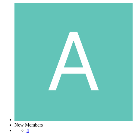
New Members
4