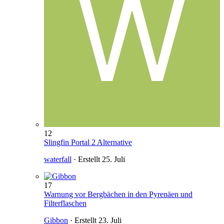
12
Slingfin Portal 2 Alternative
waterfall
· Erstellt
25. Juli
17
Warnung vor Bergbächen in den Pyrenäen und
Filterflaschen
Gibbon
· Erstellt
23. Juli