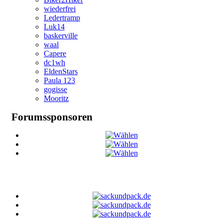
wiederfrei
Ledertramp
Luk14
baskerville
waal
Capere
dc1wh
EldenStars
Paula 123
gogisse
Mooritz
Forumssponsoren