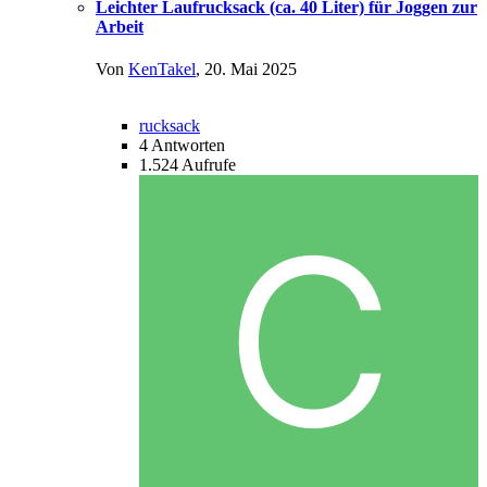
Leichter Laufrucksack (ca. 40 Liter) für Joggen zur
Arbeit
Von
KenTakel
,
20. Mai 2025
rucksack
4
Antworten
1.524
Aufrufe