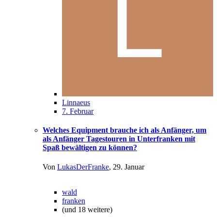
Linnaeus
7. Februar
Welches Equipment brauche ich als Anfänger, um
als Anfänger Tagestouren in Unterfranken mit
Spaß bewältigen zu können?
Von
LukasDerFranke
,
29. Januar
wald
franken
(und 18 weitere)