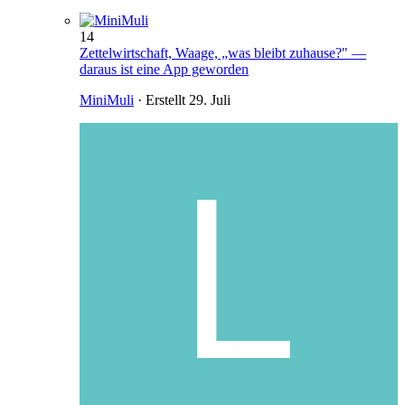
14
Zettelwirtschaft, Waage, „was bleibt zuhause?" —
daraus ist eine App geworden
MiniMuli
· Erstellt
29. Juli