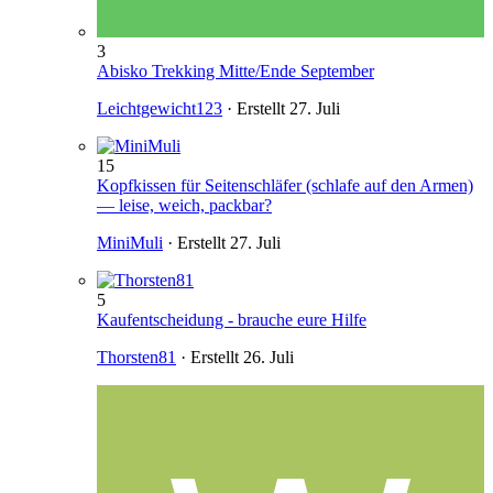
3
Abisko Trekking Mitte/Ende September
Leichtgewicht123
· Erstellt
27. Juli
15
Kopfkissen für Seitenschläfer (schlafe auf den Armen)
— leise, weich, packbar?
MiniMuli
· Erstellt
27. Juli
5
Kaufentscheidung - brauche eure Hilfe
Thorsten81
· Erstellt
26. Juli