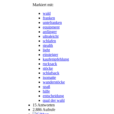
Markiert mit:
wald
franken
untefranken
equipment
anfänger
ultraleicht
schlafen
stealth
light
einsteiger
kaufempfehlung
rucksack
stöcke
schlafsack
isomatte
wanderstöcke
spaß
hilfe
entscheidung
qual der wahl
15
Antworten
2.886
Aufrufe