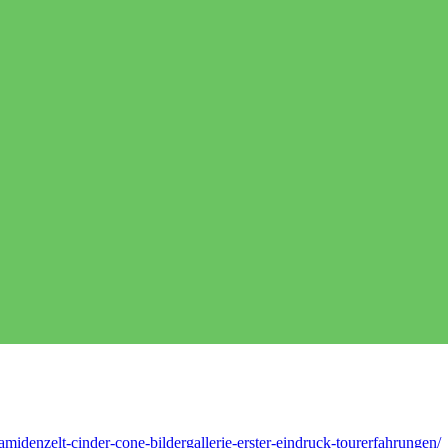
amidenzelt-cinder-cone-bildergallerie-erster-eindruck-tourerfahrungen/