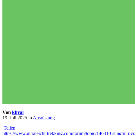
Von
khyal
19. Juli 2025
in
Ausrüstung
Teilen
https://www.ultraleicht-trekking.com/forum/topic/146310-slingfin-pyr