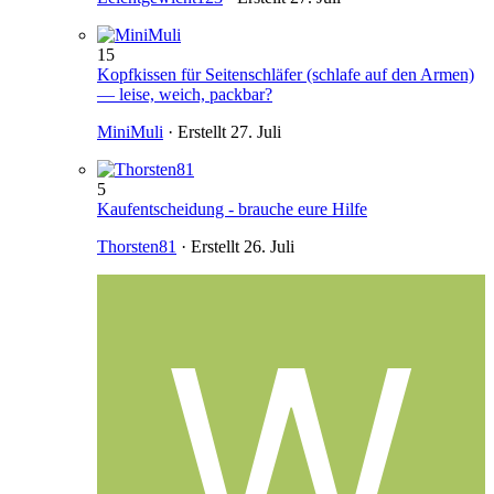
15
Kopfkissen für Seitenschläfer (schlafe auf den Armen)
— leise, weich, packbar?
MiniMuli
· Erstellt
27. Juli
5
Kaufentscheidung - brauche eure Hilfe
Thorsten81
· Erstellt
26. Juli