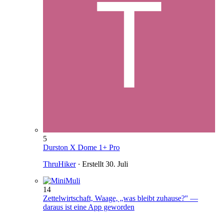
5
Durston X Dome 1+ Pro
ThruHiker
· Erstellt
30. Juli
14
Zettelwirtschaft, Waage, „was bleibt zuhause?" —
daraus ist eine App geworden