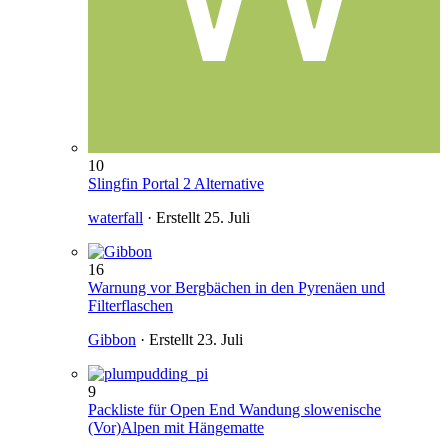
10
Slingfin Portal 2 Alternative
waterfall
· Erstellt
25. Juli
16
Warnung vor Bergbächen in den Pyrenäen und
Filterflaschen
Gibbon
· Erstellt
23. Juli
9
Packliste für Open End Wandung slowenische
(Vor)Alpen mit Hängematte