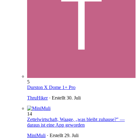
5
Durston X Dome 1+ Pro
ThruHiker
· Erstellt
30. Juli
14
Zettelwirtschaft, Waage, „was bleibt zuhause?" —
daraus ist eine App geworden
MiniMuli
· Erstellt
29. Juli