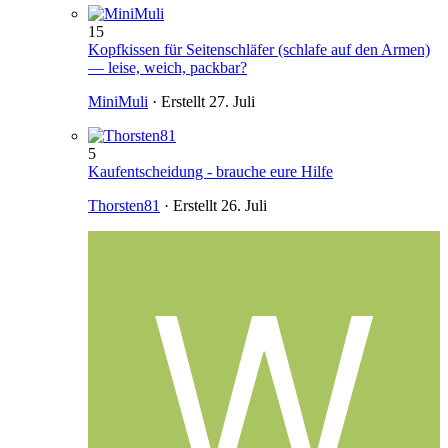
15
Kopfkissen für Seitenschläfer (schlafe auf den Armen)
— leise, weich, packbar?
MiniMuli
· Erstellt
27. Juli
5
Kaufentscheidung - brauche eure Hilfe
Thorsten81
· Erstellt
26. Juli