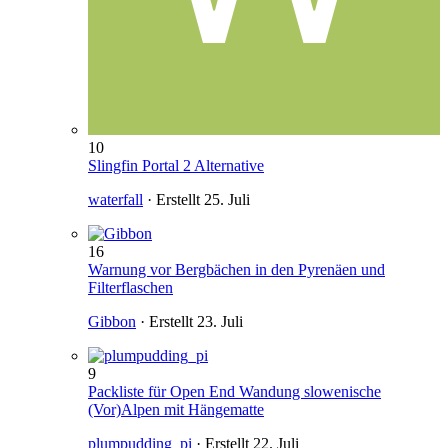
10
Slingfin Portal 2 Alternative
waterfall
· Erstellt
25. Juli
16
Warnung vor Bergbächen in den Pyrenäen und
Filterflaschen
Gibbon
· Erstellt
23. Juli
9
Packliste für Open End Wandung slowenische
(Vor)Alpen mit Hängematte
plumpudding_pi
· Erstellt
22. Juli