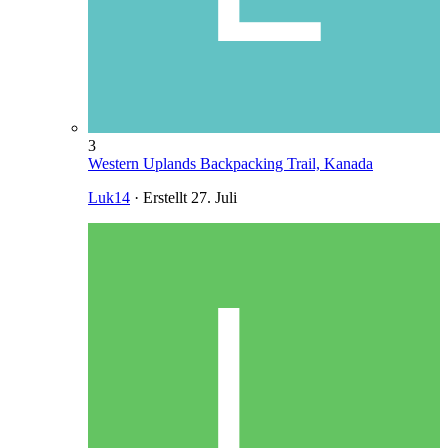
3
Western Uplands Backpacking Trail, Kanada
Luk14
· Erstellt
27. Juli