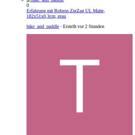
0
Erfahrung mit Robens ZigZag UL Matte,
182x51x0,3cm, grau
hike_and_paddle
· Erstellt
vor 2 Stunden