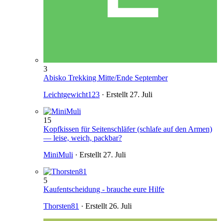
3
Abisko Trekking Mitte/Ende September
Leichtgewicht123
· Erstellt
27. Juli
15
Kopfkissen für Seitenschläfer (schlafe auf den Armen)
— leise, weich, packbar?
MiniMuli
· Erstellt
27. Juli
5
Kaufentscheidung - brauche eure Hilfe
Thorsten81
· Erstellt
26. Juli