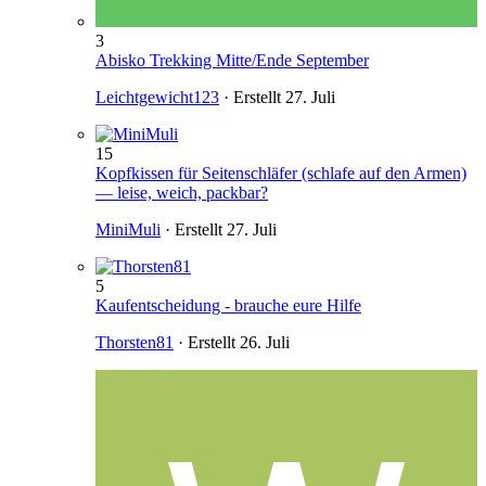
3
Abisko Trekking Mitte/Ende September
Leichtgewicht123
· Erstellt
27. Juli
15
Kopfkissen für Seitenschläfer (schlafe auf den Armen)
— leise, weich, packbar?
MiniMuli
· Erstellt
27. Juli
5
Kaufentscheidung - brauche eure Hilfe
Thorsten81
· Erstellt
26. Juli