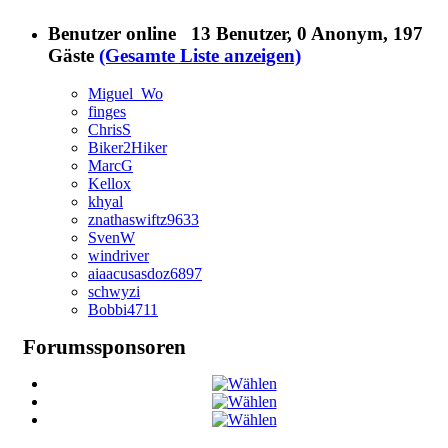
Benutzer online
13 Benutzer
, 0 Anonym, 197
Gäste
(Gesamte Liste anzeigen)
Miguel_Wo
finges
ChrisS
Biker2Hiker
MarcG
Kellox
khyal
znathaswiftz9633
SvenW
windriver
aiaacusasdoz6897
schwyzi
Bobbi4711
Forumssponsoren