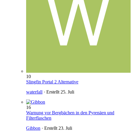
10
Slingfin Portal 2 Alternative
waterfall
· Erstellt
25. Juli
16
Warnung vor Bergbächen in den Pyrenäen und
Filterflaschen
Gibbon
· Erstellt
23. Juli