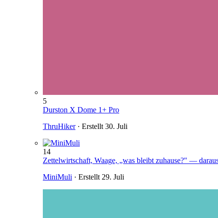
5
Durston X Dome 1+ Pro
ThruHiker
· Erstellt
30. Juli
14
Zettelwirtschaft, Waage, „was bleibt zuhause?" — darau
MiniMuli
· Erstellt
29. Juli