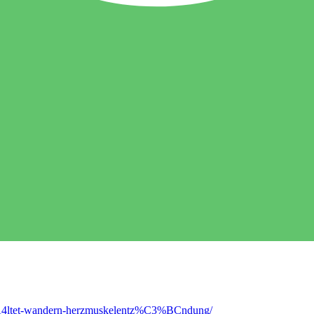
3%A4ltet-wandern-herzmuskelentz%C3%BCndung/