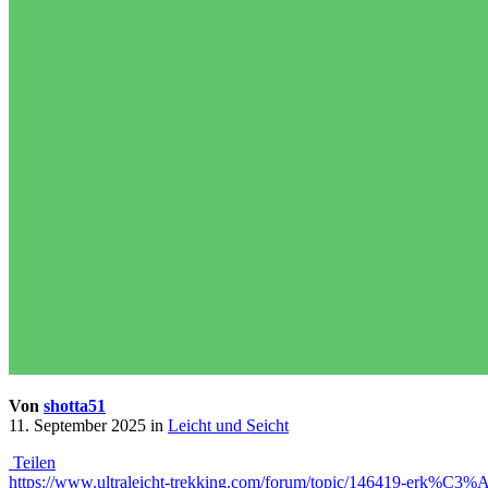
Von
shotta51
11. September 2025
in
Leicht und Seicht
Teilen
https://www.ultraleicht-trekking.com/forum/topic/146419-erk%C