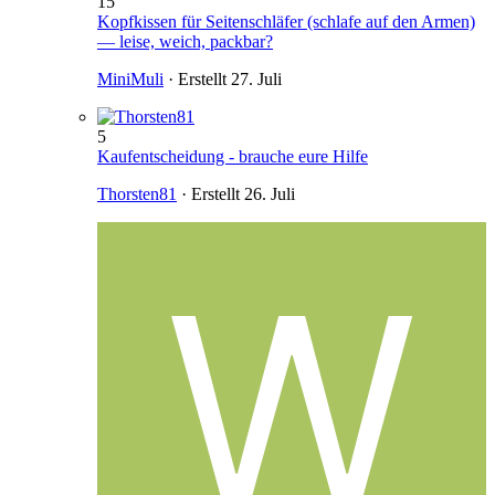
15
Kopfkissen für Seitenschläfer (schlafe auf den Armen)
— leise, weich, packbar?
MiniMuli
· Erstellt
27. Juli
5
Kaufentscheidung - brauche eure Hilfe
Thorsten81
· Erstellt
26. Juli