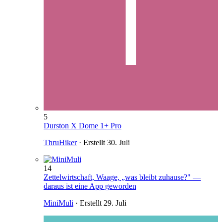
5
Durston X Dome 1+ Pro
ThruHiker
· Erstellt
30. Juli
14
Zettelwirtschaft, Waage, „was bleibt zuhause?" —
daraus ist eine App geworden
MiniMuli
· Erstellt
29. Juli