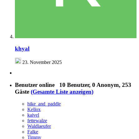
khyal
23. November 2025
Benutzer online
10 Benutzer
, 0 Anonym, 253
Gäste
(Gesamte Liste anzeigen)
hike_and_paddle
Kellox
kaivel
fettewalze
Waldlaeufer
Falke
Timmy