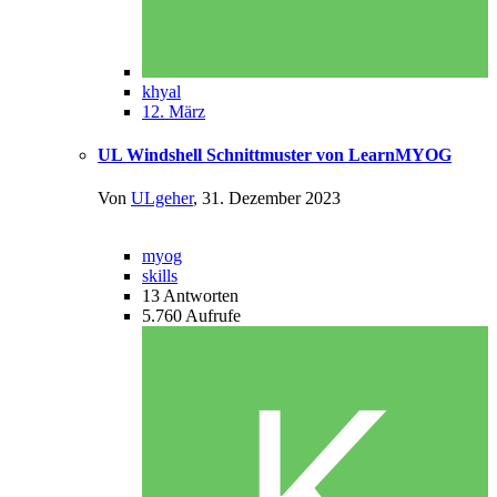
khyal
12. März
UL Windshell Schnittmuster von LearnMYOG
Von
ULgeher
,
31. Dezember 2023
myog
skills
13
Antworten
5.760
Aufrufe