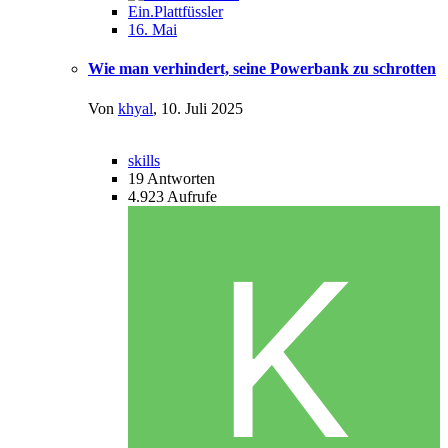
Ein.Plattfüssler
16. Mai
Wie man verhindert, seine Powerbank zu schrotten
Von
khyal
,
10. Juli 2025
skills
19
Antworten
4.923
Aufrufe