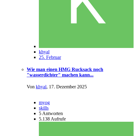
khyal
25. Februar
Wie man einen HMG Rucksack noch
"wasserdichter" machen kann...
Von
khyal
,
17. Dezember 2025
myog
skills
5
Antworten
5.138
Aufrufe