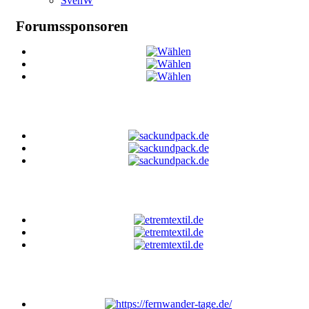
SvenW
Forumssponsoren