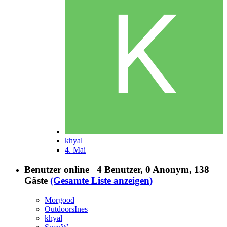
khyal
4. Mai
Benutzer online
4 Benutzer
, 0 Anonym, 138
Gäste
(Gesamte Liste anzeigen)
Morgood
OutdoorsInes
khyal