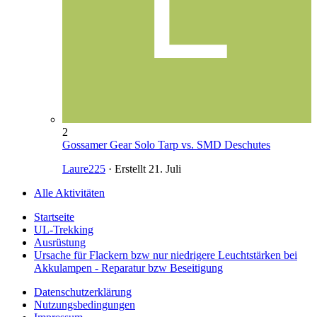
2
Gossamer Gear Solo Tarp vs. SMD Deschutes
Laure225
· Erstellt
21. Juli
Alle Aktivitäten
Startseite
UL-Trekking
Ausrüstung
Ursache für Flackern bzw nur niedrigere Leuchtstärken bei
Akkulampen - Reparatur bzw Beseitigung
Datenschutzerklärung
Nutzungsbedingungen