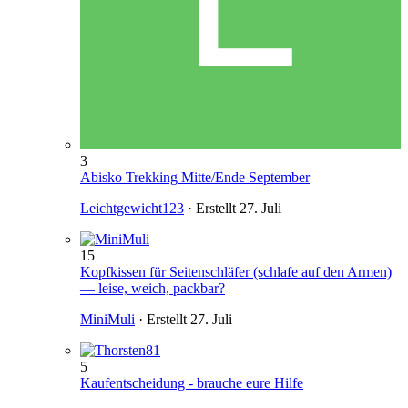
3
Abisko Trekking Mitte/Ende September
Leichtgewicht123
· Erstellt
27. Juli
15
Kopfkissen für Seitenschläfer (schlafe auf den Armen)
— leise, weich, packbar?
MiniMuli
· Erstellt
27. Juli
5
Kaufentscheidung - brauche eure Hilfe