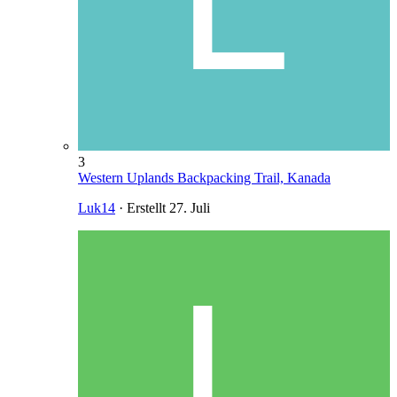
3
Western Uplands Backpacking Trail, Kanada
Luk14
· Erstellt
27. Juli