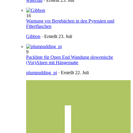
waterfall
· Erstellt
25. Juli
16
Warnung vor Bergbächen in den Pyrenäen und
Filterflaschen
Gibbon
· Erstellt
23. Juli
9
Packliste für Open End Wandung slowenische
(Vor)Alpen mit Hängematte
plumpudding_pi
· Erstellt
22. Juli