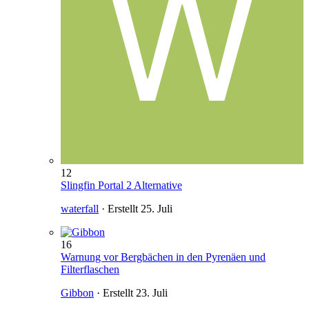
12
Slingfin Portal 2 Alternative
waterfall
· Erstellt
25. Juli
16
Warnung vor Bergbächen in den Pyrenäen und
Filterflaschen
Gibbon
· Erstellt
23. Juli