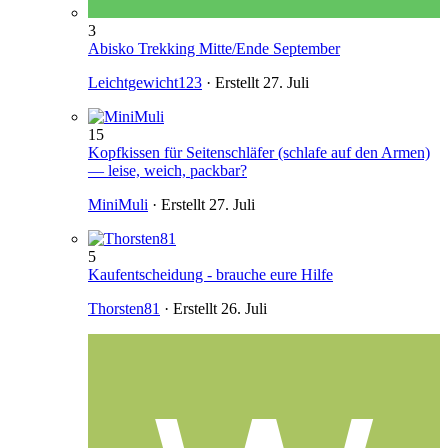
3
Abisko Trekking Mitte/Ende September
Leichtgewicht123
· Erstellt
27. Juli
15
Kopfkissen für Seitenschläfer (schlafe auf den Armen)
— leise, weich, packbar?
MiniMuli
· Erstellt
27. Juli
5
Kaufentscheidung - brauche eure Hilfe
Thorsten81
· Erstellt
26. Juli