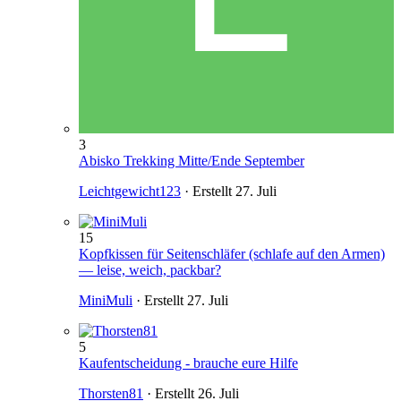
3
Abisko Trekking Mitte/Ende September
Leichtgewicht123
· Erstellt
27. Juli
15
Kopfkissen für Seitenschläfer (schlafe auf den Armen)
— leise, weich, packbar?
MiniMuli
· Erstellt
27. Juli
5
Kaufentscheidung - brauche eure Hilfe
Thorsten81
· Erstellt
26. Juli