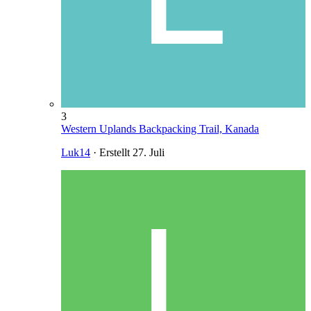
3
Western Uplands Backpacking Trail, Kanada
Luk14
· Erstellt
27. Juli