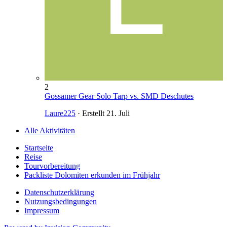
2
Gossamer Gear Solo Tarp vs. SMD Deschutes
Laure225
· Erstellt
21. Juli
Alle Aktivitäten
Startseite
Reise
Tourvorbereitung
Packliste Dolomiten erkunden im Frühjahr
Datenschutzerklärung
Nutzungsbedingungen
Impressum