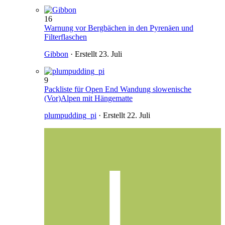
16
Warnung vor Bergbächen in den Pyrenäen und
Filterflaschen
Gibbon
· Erstellt
23. Juli
9
Packliste für Open End Wandung slowenische
(Vor)Alpen mit Hängematte
plumpudding_pi
· Erstellt
22. Juli