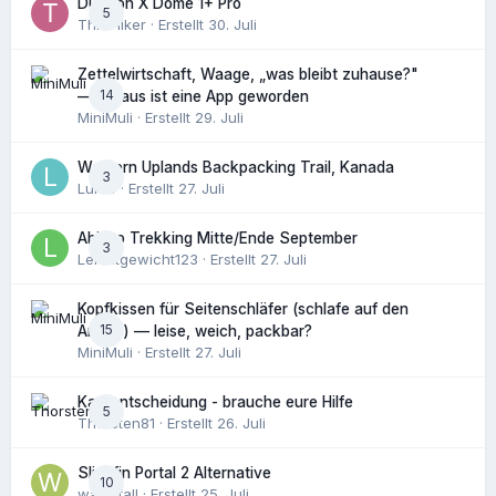
Durston X Dome 1+ Pro
5
ThruHiker
· Erstellt
30. Juli
Zettelwirtschaft, Waage, „was bleibt zuhause?"
14
— daraus ist eine App geworden
MiniMuli
· Erstellt
29. Juli
Western Uplands Backpacking Trail, Kanada
3
Luk14
· Erstellt
27. Juli
Abisko Trekking Mitte/Ende September
3
Leichtgewicht123
· Erstellt
27. Juli
Kopfkissen für Seitenschläfer (schlafe auf den
15
Armen) — leise, weich, packbar?
MiniMuli
· Erstellt
27. Juli
Kaufentscheidung - brauche eure Hilfe
5
Thorsten81
· Erstellt
26. Juli
Slingfin Portal 2 Alternative
10
waterfall
· Erstellt
25. Juli