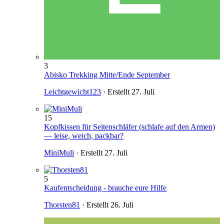
3
Abisko Trekking Mitte/Ende September
Leichtgewicht123
· Erstellt
27. Juli
15
Kopfkissen für Seitenschläfer (schlafe auf den Armen)
— leise, weich, packbar?
MiniMuli
· Erstellt
27. Juli
5
Kaufentscheidung - brauche eure Hilfe
Thorsten81
· Erstellt
26. Juli