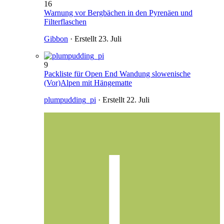
16
Warnung vor Bergbächen in den Pyrenäen und
Filterflaschen
Gibbon
· Erstellt
23. Juli
9
Packliste für Open End Wandung slowenische
(Vor)Alpen mit Hängematte
plumpudding_pi
· Erstellt
22. Juli