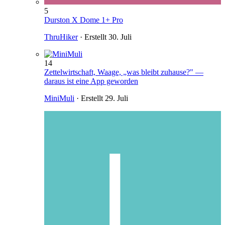
5
Durston X Dome 1+ Pro
ThruHiker
· Erstellt
30. Juli
14
Zettelwirtschaft, Waage, „was bleibt zuhause?" —
daraus ist eine App geworden
MiniMuli
· Erstellt
29. Juli