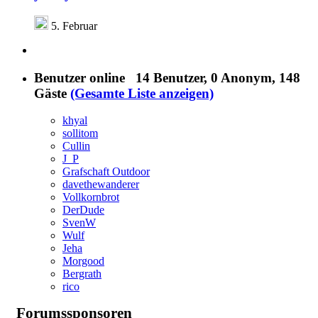
5. Februar
Benutzer online
14 Benutzer
, 0 Anonym, 148
Gäste
(Gesamte Liste anzeigen)
khyal
sollitom
Cullin
J_P
Grafschaft Outdoor
davethewanderer
Vollkornbrot
DerDude
SvenW
Wulf
Jeha
Morgood
Bergrath
rico
Forumssponsoren