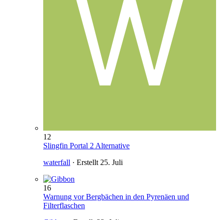
12
Slingfin Portal 2 Alternative
waterfall
· Erstellt
25. Juli
16
Warnung vor Bergbächen in den Pyrenäen und
Filterflaschen