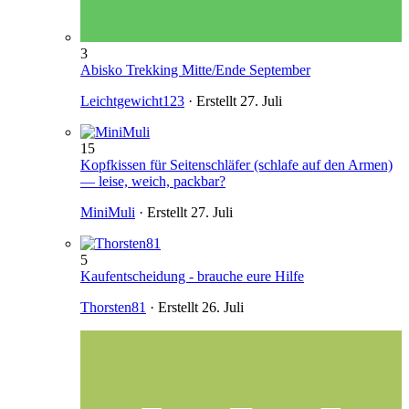
3
Abisko Trekking Mitte/Ende September
Leichtgewicht123
· Erstellt
27. Juli
15
Kopfkissen für Seitenschläfer (schlafe auf den Armen)
— leise, weich, packbar?
MiniMuli
· Erstellt
27. Juli
5
Kaufentscheidung - brauche eure Hilfe
Thorsten81
· Erstellt
26. Juli