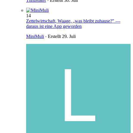
ThruHiker
· Erstellt
30. Juli
14
Zettelwirtschaft, Waage, „was bleibt zuhause?" —
daraus ist eine App geworden
MiniMuli
· Erstellt
29. Juli