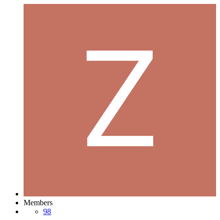
Members
98