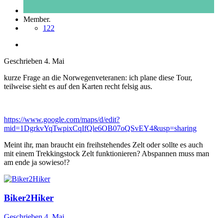
Member.
122
Geschrieben
4. Mai
kurze Frage an die Norwegenveteranen: ich plane diese Tour,
teilweise sieht es auf den Karten recht felsig aus.
https://www.google.com/maps/d/edit?
mid=1DgrkvYqTwpixCqIfQle6OB07oQSvEY4&usp=sharing
Meint ihr, man braucht ein freihstehendes Zelt oder sollte es auch
mit einem Trekkingstock Zelt funktionieren? Abspannen muss man
am ende ja sowieso!?
Biker2Hiker
Geschrieben
4. Mai