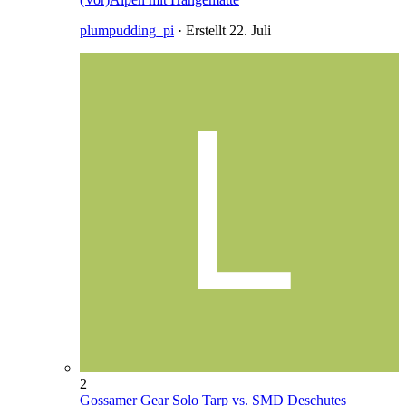
plumpudding_pi
· Erstellt
22. Juli
2
Gossamer Gear Solo Tarp vs. SMD Deschutes