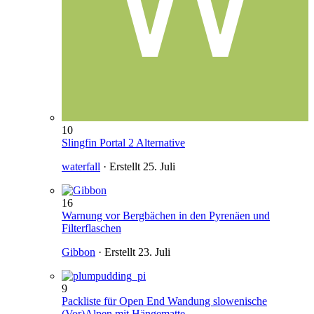
10
Slingfin Portal 2 Alternative
waterfall
· Erstellt
25. Juli
16
Warnung vor Bergbächen in den Pyrenäen und
Filterflaschen
Gibbon
· Erstellt
23. Juli
9
Packliste für Open End Wandung slowenische
(Vor)Alpen mit Hängematte