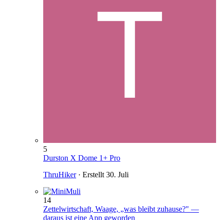
5
Durston X Dome 1+ Pro
ThruHiker
· Erstellt
30. Juli
14
Zettelwirtschaft, Waage, „was bleibt zuhause?" —
daraus ist eine App geworden