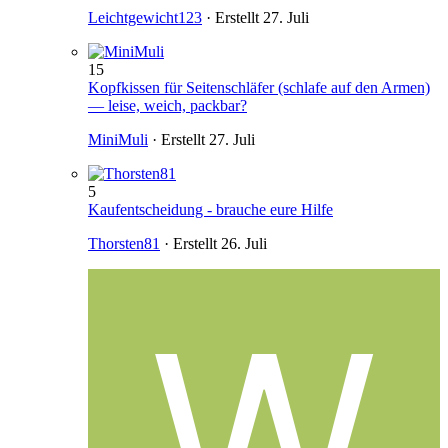
Leichtgewicht123
· Erstellt
27. Juli
15
Kopfkissen für Seitenschläfer (schlafe auf den Armen)
— leise, weich, packbar?
MiniMuli
· Erstellt
27. Juli
5
Kaufentscheidung - brauche eure Hilfe
Thorsten81
· Erstellt
26. Juli