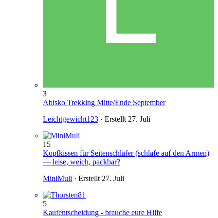
3
Abisko Trekking Mitte/Ende September
Leichtgewicht123
· Erstellt
27. Juli
15
Kopfkissen für Seitenschläfer (schlafe auf den Armen)
— leise, weich, packbar?
MiniMuli
· Erstellt
27. Juli
5
Kaufentscheidung - brauche eure Hilfe