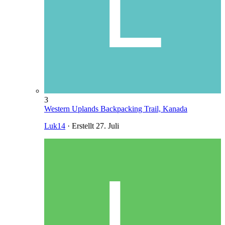
3
Western Uplands Backpacking Trail, Kanada
Luk14
· Erstellt
27. Juli