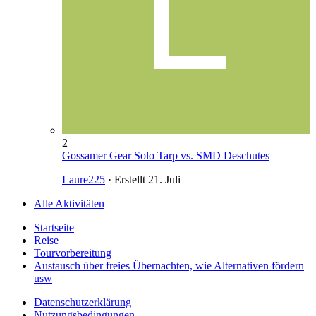
2
Gossamer Gear Solo Tarp vs. SMD Deschutes
Laure225
· Erstellt
21. Juli
Alle Aktivitäten
Startseite
Reise
Tourvorbereitung
Austausch über freies Übernachten, wie Alternativen fördern
usw
Datenschutzerklärung
Nutzungsbedingungen