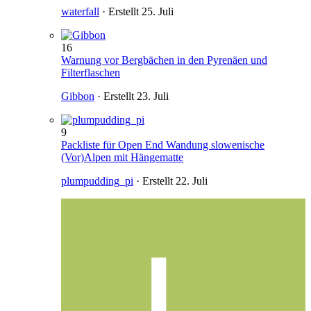
waterfall
· Erstellt
25. Juli
16
Warnung vor Bergbächen in den Pyrenäen und
Filterflaschen
Gibbon
· Erstellt
23. Juli
9
Packliste für Open End Wandung slowenische
(Vor)Alpen mit Hängematte
plumpudding_pi
· Erstellt
22. Juli