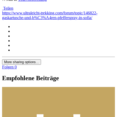
Teilen
https://www.ultraleicht-trekking.com/forum/topic/146822-
gaskartusche-und-b%C3%A4ren-pfefferspray-in-sofia/
More sharing options...
Folgen
0
Empfohlene Beiträge