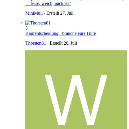
— leise, weich, packbar?
MiniMuli
· Erstellt
27. Juli
5
Kaufentscheidung - brauche eure Hilfe
Thorsten81
· Erstellt
26. Juli