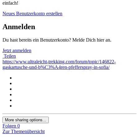
einfach!
Neues Benutzerkonto erstellen
Anmelden
Du hast bereits ein Benutzerkonto? Melde Dich hier an.
Jetzt anmelden
Teilen
https://www.ultraleicht-trekking.com/forum/topic/146822-
gaskartusche-und-b%C3%A4ren-pfefferspray-in-sofia/
More sharing options...
Folgen
0
Zur Themenübersicht