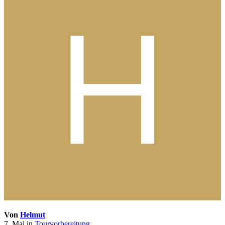
Von
Helmut
7. Mai
in
Tourvorbereitung