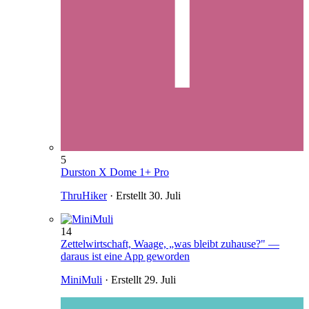
5
Durston X Dome 1+ Pro
ThruHiker
· Erstellt
30. Juli
14
Zettelwirtschaft, Waage, „was bleibt zuhause?" —
daraus ist eine App geworden
MiniMuli
· Erstellt
29. Juli