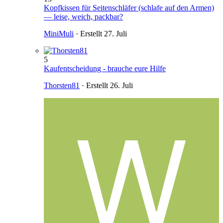
Kopfkissen für Seitenschläfer (schlafe auf den Armen)
— leise, weich, packbar?
MiniMuli
· Erstellt
27. Juli
5
Kaufentscheidung - brauche eure Hilfe
Thorsten81
· Erstellt
26. Juli