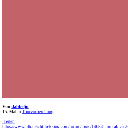
Von
dabbelju
15. Mai
in
Tourvorbereitung
Teilen
https://www.ultraleicht-trekking.com/forum/topic/146841-hrp-ab-ca-2