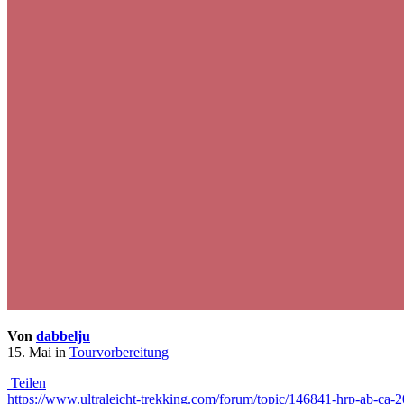
Von
dabbelju
15. Mai
in
Tourvorbereitung
Teilen
https://www.ultraleicht-trekking.com/forum/topic/146841-hrp-ab-ca-2