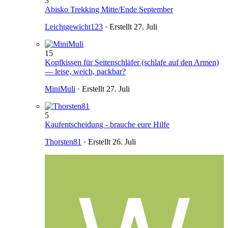
3
Abisko Trekking Mitte/Ende September
Leichtgewicht123
· Erstellt
27. Juli
15
Kopfkissen für Seitenschläfer (schlafe auf den Armen)
— leise, weich, packbar?
MiniMuli
· Erstellt
27. Juli
5
Kaufentscheidung - brauche eure Hilfe
Thorsten81
· Erstellt
26. Juli