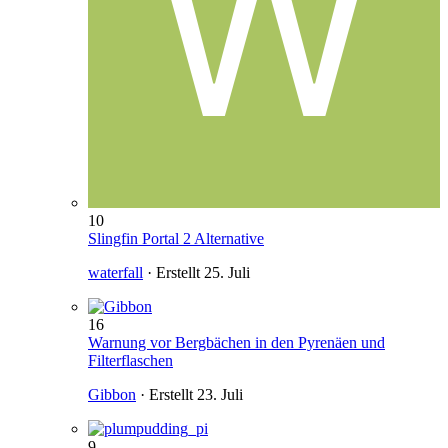
10
Slingfin Portal 2 Alternative
waterfall
· Erstellt
25. Juli
16
Warnung vor Bergbächen in den Pyrenäen und
Filterflaschen
Gibbon
· Erstellt
23. Juli
9