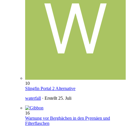
10
Slingfin Portal 2 Alternative
waterfall
· Erstellt
25. Juli
16
Warnung vor Bergbächen in den Pyrenäen und
Filterflaschen