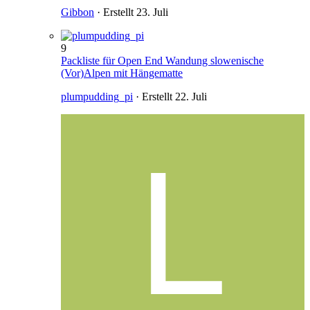
Gibbon
· Erstellt
23. Juli
9
Packliste für Open End Wandung slowenische
(Vor)Alpen mit Hängematte
plumpudding_pi
· Erstellt
22. Juli