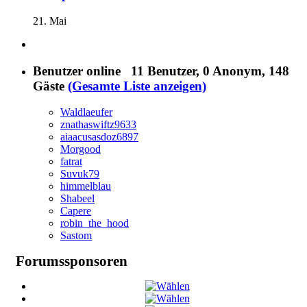
21. Mai
Benutzer online
11 Benutzer
, 0 Anonym, 148
Gäste
(Gesamte Liste anzeigen)
Waldlaeufer
znathaswiftz9633
aiaacusasdoz6897
Morgood
fatrat
Suvuk79
himmelblau
Shabeel
Capere
robin_the_hood
Sastom
Forumssponsoren