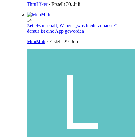
ThruHiker
· Erstellt
30. Juli
14
Zettelwirtschaft, Waage, „was bleibt zuhause?" —
daraus ist eine App geworden
MiniMuli
· Erstellt
29. Juli