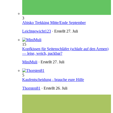
3
Abisko Trekking Mitte/Ende September
Leichtgewicht123
· Erstellt
27. Juli
15
Kopfkissen für Seitenschläfer (schlafe auf den Armen)
— leise, weich, packbar?
MiniMuli
· Erstellt
27. Juli
5
Kaufentscheidung - brauche eure Hilfe
Thorsten81
· Erstellt
26. Juli