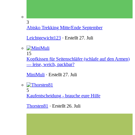
3
Abisko Trekking Mitte/Ende September
Leichtgewicht123
· Erstellt
27. Juli
15
Kopfkissen für Seitenschläfer (schlafe auf den Armen)
— leise, weich, packbar?
MiniMuli
· Erstellt
27. Juli
5
Kaufentscheidung - brauche eure Hilfe
Thorsten81
· Erstellt
26. Juli