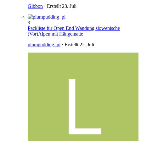
Gibbon
· Erstellt
23. Juli
9
Packliste für Open End Wandung slowenische
(Vor)Alpen mit Hängematte
plumpudding_pi
· Erstellt
22. Juli