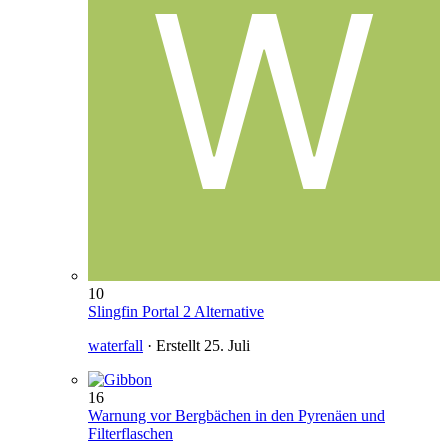
10
Slingfin Portal 2 Alternative
waterfall
· Erstellt
25. Juli
16
Warnung vor Bergbächen in den Pyrenäen und
Filterflaschen