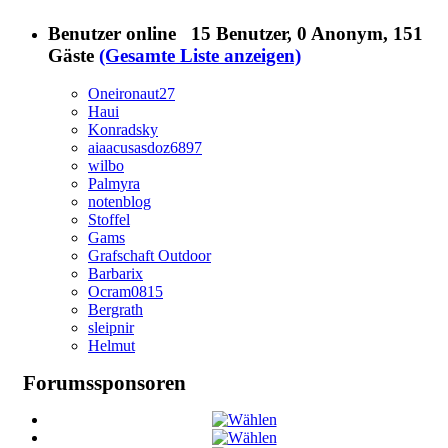
Benutzer online
15 Benutzer
, 0 Anonym, 151
Gäste
(Gesamte Liste anzeigen)
Oneironaut27
Haui
Konradsky
aiaacusasdoz6897
wilbo
Palmyra
notenblog
Stoffel
Gams
Grafschaft Outdoor
Barbarix
Ocram0815
Bergrath
sleipnir
Helmut
Forumssponsoren