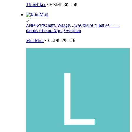
ThruHiker
· Erstellt
30. Juli
14
Zettelwirtschaft, Waage, „was bleibt zuhause?" —
daraus ist eine App geworden
MiniMuli
· Erstellt
29. Juli