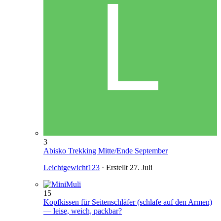
3
Abisko Trekking Mitte/Ende September
Leichtgewicht123
· Erstellt
27. Juli
15
Kopfkissen für Seitenschläfer (schlafe auf den Armen)
— leise, weich, packbar?