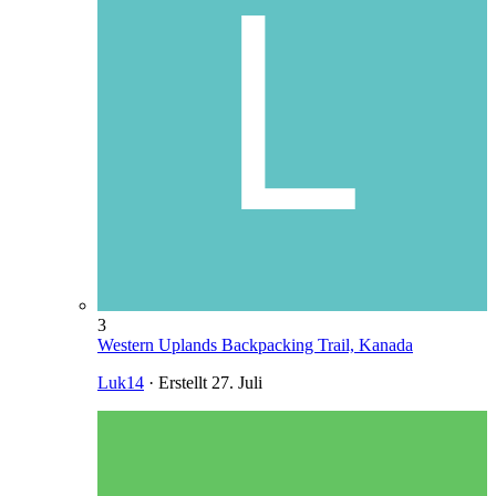
3
Western Uplands Backpacking Trail, Kanada
Luk14
· Erstellt
27. Juli