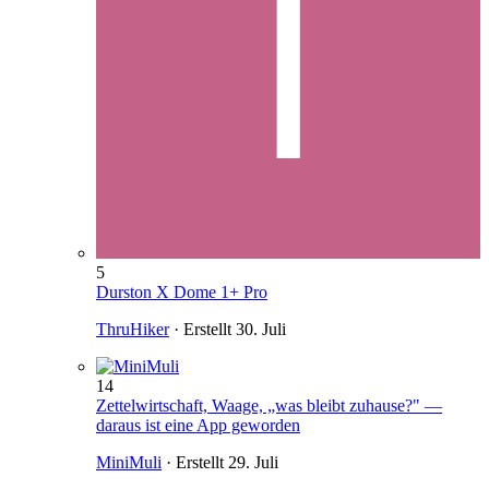
5
Durston X Dome 1+ Pro
ThruHiker
· Erstellt
30. Juli
14
Zettelwirtschaft, Waage, „was bleibt zuhause?" —
daraus ist eine App geworden
MiniMuli
· Erstellt
29. Juli