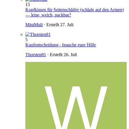
15
Kopfkissen für Seitenschläfer (schlafe auf den Armen)
— leise, weich, packbar?
MiniMuli
· Erstellt
27. Juli
5
Kaufentscheidung - brauche eure Hilfe
Thorsten81
· Erstellt
26. Juli