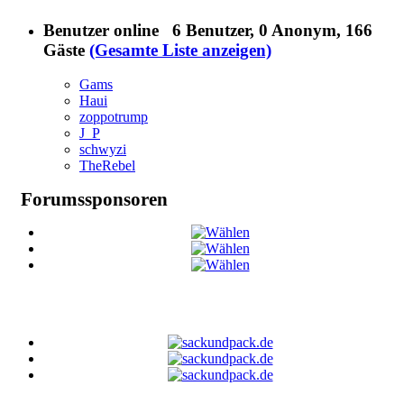
Benutzer online
6 Benutzer
, 0 Anonym, 166
Gäste
(Gesamte Liste anzeigen)
Gams
Haui
zoppotrump
J_P
schwyzi
TheRebel
Forumssponsoren