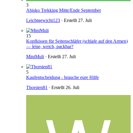
3
Abisko Trekking Mitte/Ende September
Leichtgewicht123
· Erstellt
27. Juli
15
Kopfkissen für Seitenschläfer (schlafe auf den Armen)
— leise, weich, packbar?
MiniMuli
· Erstellt
27. Juli
5
Kaufentscheidung - brauche eure Hilfe
Thorsten81
· Erstellt
26. Juli