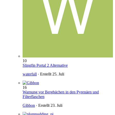
10
Slingfin Portal 2 Alternative
waterfall
· Erstellt
25. Juli
16
Warnung vor Bergbächen in den Pyrenäen und
Filterflaschen
Gibbon
· Erstellt
23. Juli