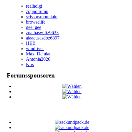
realholgi
zoppotrump
scissorsmountain
browselife
dee_gee
znathaswiftz9633
aiaacusasdoz6897
HEB
windriver
Max_Demian
Antonia2020
Kris
Forumssponsoren