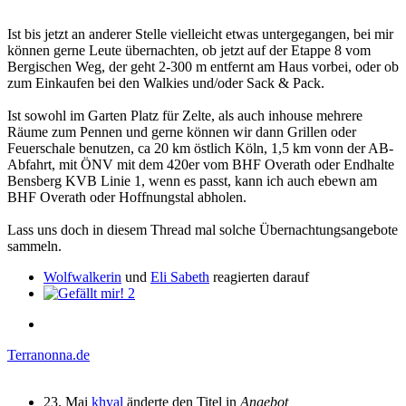
Ist bis jetzt an anderer Stelle vielleicht etwas untergegangen, bei mir
können gerne Leute übernachten, ob jetzt auf der Etappe 8 vom
Bergischen Weg, der geht 2-300 m entfernt am Haus vorbei, oder ob
zum Einkaufen bei den Walkies und/oder Sack & Pack.
Ist sowohl im Garten Platz für Zelte, als auch inhouse mehrere
Räume zum Pennen und gerne können wir dann Grillen oder
Feuerschale benutzen, ca 20 km östlich Köln, 1,5 km vonn der AB-
Abfahrt, mit ÖNV mit dem 420er vom BHF Overath oder Endhalte
Bensberg KVB Linie 1, wenn es passt, kann ich auch ebewn am
BHF Overath oder Hoffnungstal abholen.
Lass uns doch in diesem Thread mal solche Übernachtungsangebote
sammeln.
Wolfwalkerin
und
Eli Sabeth
reagierten darauf
2
Terranonna.de
23. Mai
khyal
änderte den Titel in
Angebot