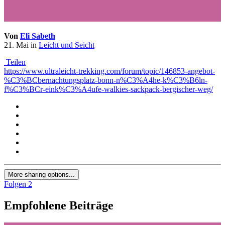
Von
Eli Sabeth
21. Mai
in
Leicht und Seicht
Teilen
https://www.ultraleicht-trekking.com/forum/topic/146853-angebot-
%C3%BCbernachtungsplatz-bonn-n%C3%A4he-k%C3%B6ln-
f%C3%BCr-eink%C3%A4ufe-walkies-sackpack-bergischer-weg/
More sharing options...
Folgen
2
Empfohlene Beiträge