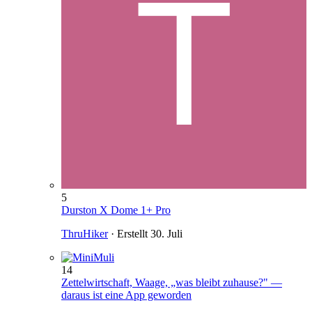
5
Durston X Dome 1+ Pro
ThruHiker
· Erstellt
30. Juli
14
Zettelwirtschaft, Waage, „was bleibt zuhause?" —
daraus ist eine App geworden