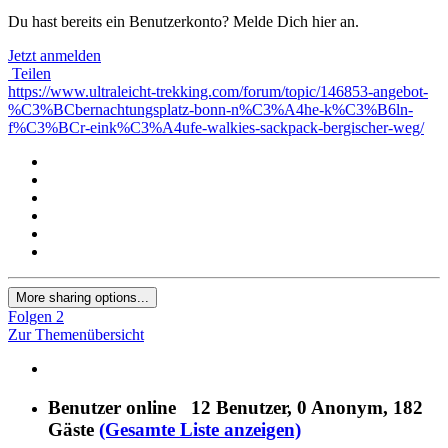
Du hast bereits ein Benutzerkonto? Melde Dich hier an.
Jetzt anmelden
Teilen
https://www.ultraleicht-trekking.com/forum/topic/146853-angebot-
%C3%BCbernachtungsplatz-bonn-n%C3%A4he-k%C3%B6ln-
f%C3%BCr-eink%C3%A4ufe-walkies-sackpack-bergischer-weg/
More sharing options...
Folgen
2
Zur Themenübersicht
Benutzer online
12 Benutzer
, 0 Anonym, 182
Gäste
(Gesamte Liste anzeigen)