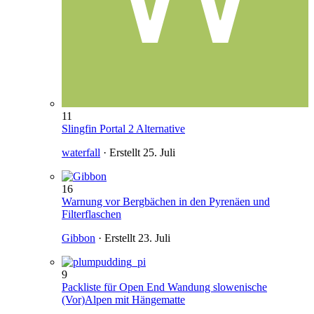
11
Slingfin Portal 2 Alternative
waterfall
· Erstellt
25. Juli
16
Warnung vor Bergbächen in den Pyrenäen und
Filterflaschen
Gibbon
· Erstellt
23. Juli
9
Packliste für Open End Wandung slowenische
(Vor)Alpen mit Hängematte