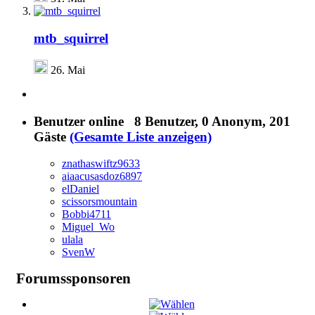
mtb_squirrel
26. Mai
Benutzer online
8 Benutzer
, 0 Anonym, 201
Gäste
(Gesamte Liste anzeigen)
znathaswiftz9633
aiaacusasdoz6897
elDaniel
scissorsmountain
Bobbi4711
Miguel_Wo
ulala
SvenW
Forumssponsoren