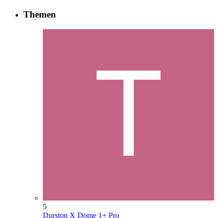
Themen
5
Durston X Dome 1+ Pro