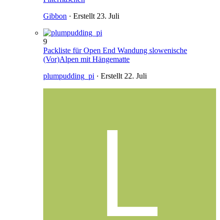
Gibbon
· Erstellt
23. Juli
9
Packliste für Open End Wandung slowenische
(Vor)Alpen mit Hängematte
plumpudding_pi
· Erstellt
22. Juli