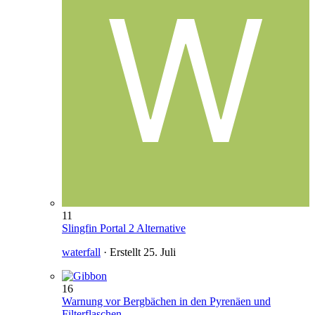
11
Slingfin Portal 2 Alternative
waterfall
· Erstellt
25. Juli
16
Warnung vor Bergbächen in den Pyrenäen und
Filterflaschen