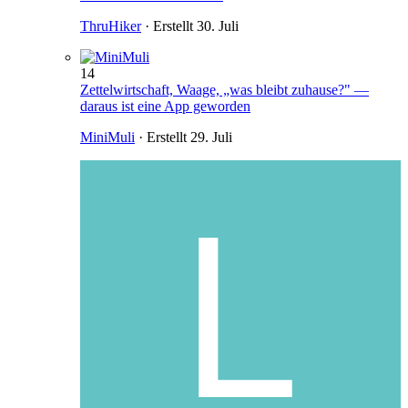
ThruHiker
· Erstellt
30. Juli
14
Zettelwirtschaft, Waage, „was bleibt zuhause?" —
daraus ist eine App geworden
MiniMuli
· Erstellt
29. Juli