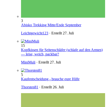
3
Abisko Trekking Mitte/Ende September
Leichtgewicht123
· Erstellt
27. Juli
15
Kopfkissen für Seitenschläfer (schlafe auf den Armen)
— leise, weich, packbar?
MiniMuli
· Erstellt
27. Juli
5
Kaufentscheidung - brauche eure Hilfe
Thorsten81
· Erstellt
26. Juli