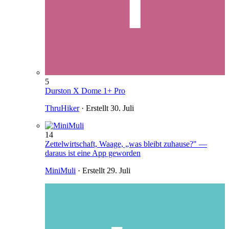
5
Durston X Dome 1+ Pro
ThruHiker
· Erstellt
30. Juli
14
Zettelwirtschaft, Waage, „was bleibt zuhause?" —
daraus ist eine App geworden
MiniMuli
· Erstellt
29. Juli