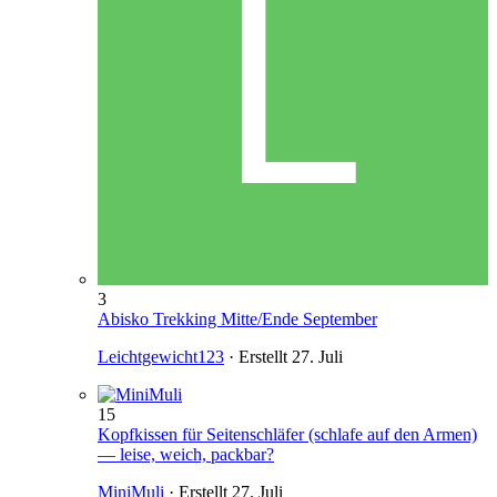
3
Abisko Trekking Mitte/Ende September
Leichtgewicht123
· Erstellt
27. Juli
15
Kopfkissen für Seitenschläfer (schlafe auf den Armen)
— leise, weich, packbar?
MiniMuli
· Erstellt
27. Juli