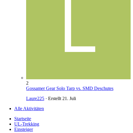
2
Gossamer Gear Solo Tarp vs. SMD Deschutes
Laure225
· Erstellt
21. Juli
Alle Aktivitäten
Startseite
UL-Trekking
Einsteiger