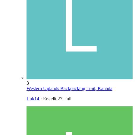
3
Western Uplands Backpacking Trail, Kanada
Luk14
· Erstellt
27. Juli