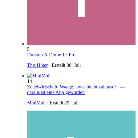
5
Durston X Dome 1+ Pro
ThruHiker
· Erstellt
30. Juli
14
Zettelwirtschaft, Waage, „was bleibt zuhause?" —
daraus ist eine App geworden
MiniMuli
· Erstellt
29. Juli