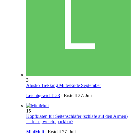
3
Abisko Trekking Mitte/Ende September
Leichtgewicht123
· Erstellt
27. Juli
15
Kopfkissen für Seitenschläfer (schlafe auf den Armen)
— leise, weich, packbar?
MiniMuli
· Erstellt
27. Juli