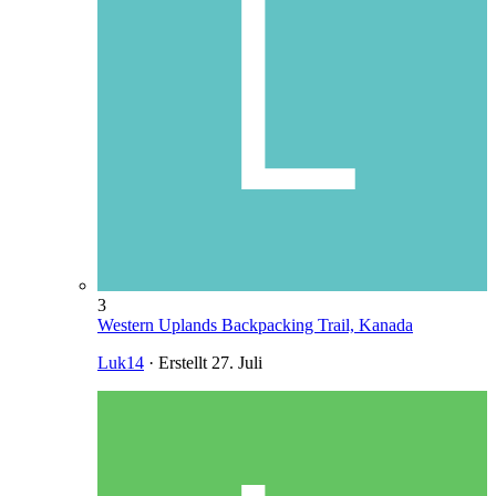
3
Western Uplands Backpacking Trail, Kanada
Luk14
· Erstellt
27. Juli