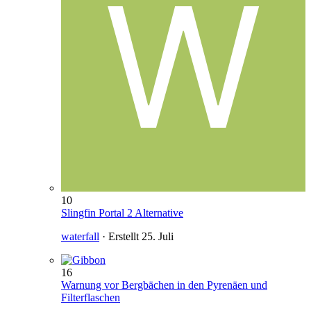
10
Slingfin Portal 2 Alternative
waterfall
· Erstellt
25. Juli
16
Warnung vor Bergbächen in den Pyrenäen und
Filterflaschen