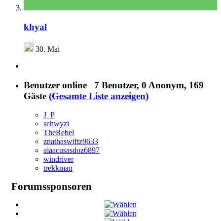
khyal
30. Mai
Benutzer online
7 Benutzer
, 0 Anonym, 169
Gäste
(Gesamte Liste anzeigen)
J_P
schwyzi
TheRebel
znathaswiftz9633
aiaacusasdoz6897
windriver
trekkman
Forumssponsoren