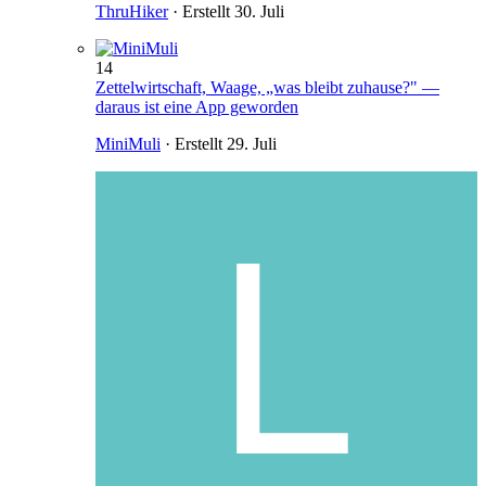
ThruHiker
· Erstellt
30. Juli
14
Zettelwirtschaft, Waage, „was bleibt zuhause?" —
daraus ist eine App geworden
MiniMuli
· Erstellt
29. Juli