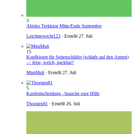
3
Abisko Trekking Mitte/Ende September
Leichtgewicht123
· Erstellt
27. Juli
15
Kopfkissen für Seitenschläfer (schlafe auf den Armen)
— leise, weich, packbar?
MiniMuli
· Erstellt
27. Juli
5
Kaufentscheidung - brauche eure Hilfe
Thorsten81
· Erstellt
26. Juli