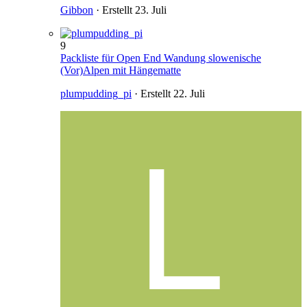
Gibbon
· Erstellt
23. Juli
9
Packliste für Open End Wandung slowenische
(Vor)Alpen mit Hängematte
plumpudding_pi
· Erstellt
22. Juli