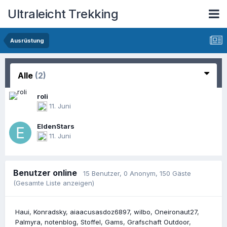
Ultraleicht Trekking
Ausrüstung
Alle
(2)
roli
11. Juni
EldenStars
11. Juni
Benutzer online
15 Benutzer
, 0 Anonym, 150 Gäste
(Gesamte Liste anzeigen)
Haui
Konradsky
aiaacusasdoz6897
wilbo
Oneironaut27
Palmyra
notenblog
Stoffel
Gams
Grafschaft Outdoor