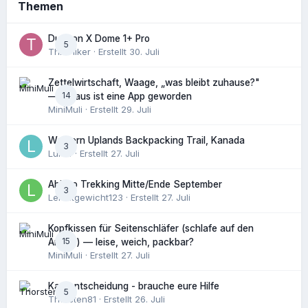
Themen
Durston X Dome 1+ Pro
5
ThruHiker
· Erstellt
30. Juli
Zettelwirtschaft, Waage, „was bleibt zuhause?"
14
— daraus ist eine App geworden
MiniMuli
· Erstellt
29. Juli
Western Uplands Backpacking Trail, Kanada
3
Luk14
· Erstellt
27. Juli
Abisko Trekking Mitte/Ende September
3
Leichtgewicht123
· Erstellt
27. Juli
Kopfkissen für Seitenschläfer (schlafe auf den
15
Armen) — leise, weich, packbar?
MiniMuli
· Erstellt
27. Juli
Kaufentscheidung - brauche eure Hilfe
5
Thorsten81
· Erstellt
26. Juli