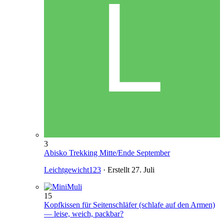
3
Abisko Trekking Mitte/Ende September
Leichtgewicht123
· Erstellt
27. Juli
15
Kopfkissen für Seitenschläfer (schlafe auf den Armen)
— leise, weich, packbar?