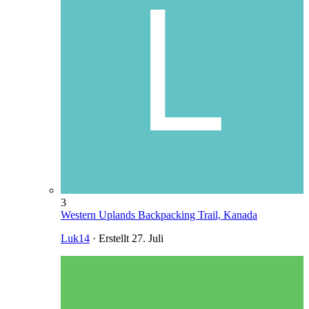
3
Western Uplands Backpacking Trail, Kanada
Luk14
· Erstellt
27. Juli