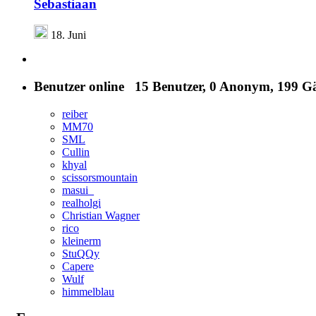
Sebastiaan
18. Juni
Benutzer online
15 Benutzer
, 0 Anonym, 199 Gä
reiber
MM70
SML
Cullin
khyal
scissorsmountain
masui_
realholgi
Christian Wagner
rico
kleinerm
StuQQy
Capere
Wulf
himmelblau