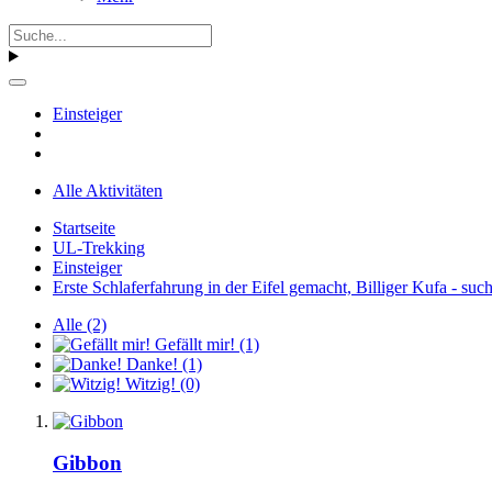
Einsteiger
Alle Aktivitäten
Startseite
UL-Trekking
Einsteiger
Erste Schlaferfahrung in der Eifel gemacht, Billiger Kufa - su
Alle
(2)
Gefällt mir!
(1)
Danke!
(1)
Witzig!
(0)
Gibbon