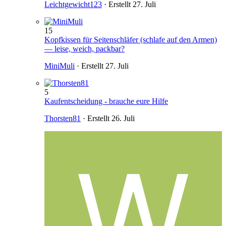
Leichtgewicht123
· Erstellt
27. Juli
15
Kopfkissen für Seitenschläfer (schlafe auf den Armen)
— leise, weich, packbar?
MiniMuli
· Erstellt
27. Juli
5
Kaufentscheidung - brauche eure Hilfe
Thorsten81
· Erstellt
26. Juli