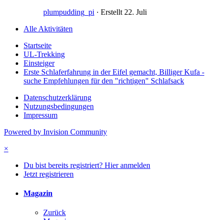
plumpudding_pi
· Erstellt
22. Juli
Alle Aktivitäten
Startseite
UL-Trekking
Einsteiger
Erste Schlaferfahrung in der Eifel gemacht, Billiger Kufa -
suche Empfehlungen für den "richtigen" Schlafsack
Datenschutzerklärung
Nutzungsbedingungen
Impressum
Powered by Invision Community
×
Du bist bereits registriert? Hier anmelden
Jetzt registrieren
Magazin
Zurück