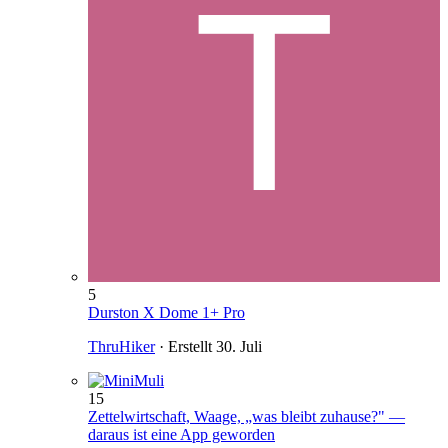
5
Durston X Dome 1+ Pro
ThruHiker
· Erstellt
30. Juli
15
Zettelwirtschaft, Waage, „was bleibt zuhause?" —
daraus ist eine App geworden