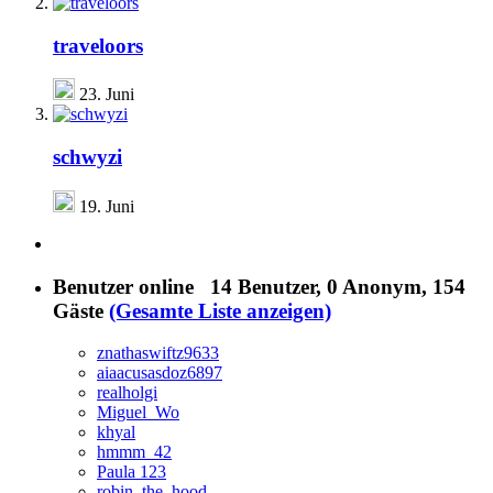
traveloors
23. Juni
schwyzi
19. Juni
Benutzer online
14 Benutzer
, 0 Anonym, 154
Gäste
(Gesamte Liste anzeigen)
znathaswiftz9633
aiaacusasdoz6897
realholgi
Miguel_Wo
khyal
hmmm_42
Paula 123
robin_the_hood