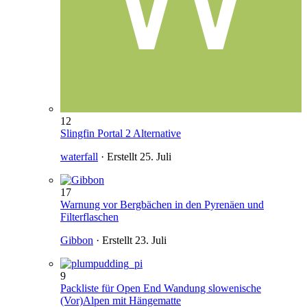
12
Slingfin Portal 2 Alternative
waterfall
· Erstellt
25. Juli
17
Warnung vor Bergbächen in den Pyrenäen und
Filterflaschen
Gibbon
· Erstellt
23. Juli
9
Packliste für Open End Wandung slowenische
(Vor)Alpen mit Hängematte