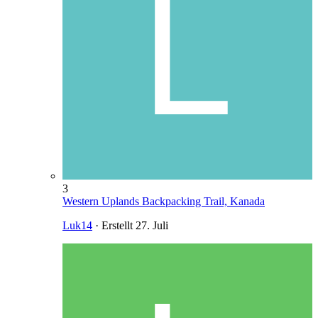
3
Western Uplands Backpacking Trail, Kanada
Luk14
· Erstellt
27. Juli