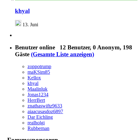
khyal
13. Juni
Benutzer online
12 Benutzer
, 0 Anonym, 198
Gäste
(Gesamte Liste anzeigen)
zoppotrump
maKSim85
Kellox
khyal
Maalinluk
Jonas1234
HerrBert
znathaswiftz9633
aiaacusasdoz6897
Dar Eichling
realholgi
Rubbernan
Forumssponsoren