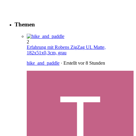
Themen
2
Erfahrung mit Robens ZigZag UL Matte,
182x51x0,3cm, grau
hike_and_paddle
· Erstellt
vor 8 Stunden