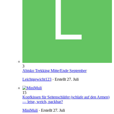
3
Abisko Trekking Mitte/Ende September
Leichtgewicht123
· Erstellt
27. Juli
15
Kopfkissen für Seitenschläfer (schlafe auf den Armen)
— leise, weich, packbar?
MiniMuli
· Erstellt
27. Juli