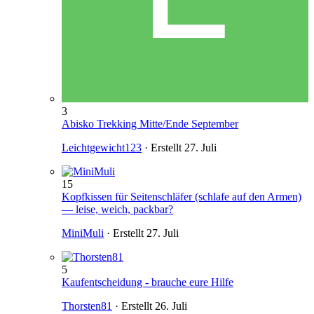
3
Abisko Trekking Mitte/Ende September
Leichtgewicht123
· Erstellt
27. Juli
15
Kopfkissen für Seitenschläfer (schlafe auf den Armen)
— leise, weich, packbar?
MiniMuli
· Erstellt
27. Juli
5
Kaufentscheidung - brauche eure Hilfe
Thorsten81
· Erstellt
26. Juli