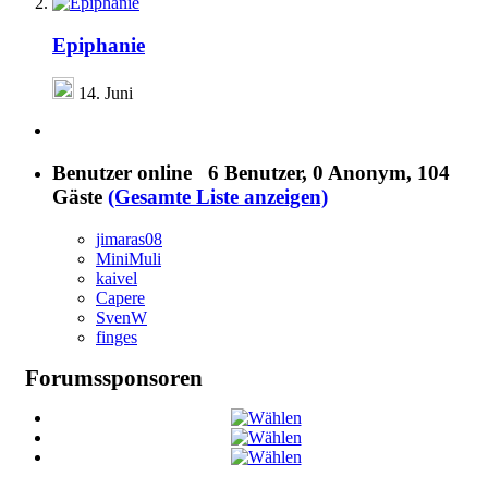
Epiphanie
14. Juni
Benutzer online
6 Benutzer
, 0 Anonym, 104
Gäste
(Gesamte Liste anzeigen)
jimaras08
MiniMuli
kaivel
Capere
SvenW
finges
Forumssponsoren