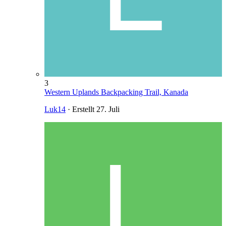
3
Western Uplands Backpacking Trail, Kanada
Luk14
· Erstellt
27. Juli