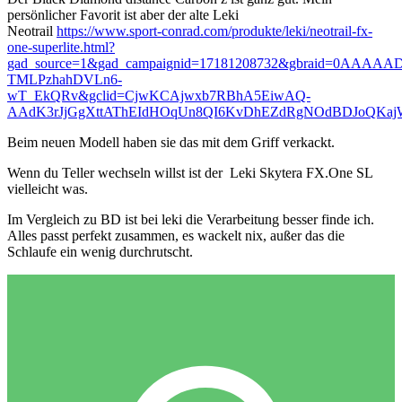
persönlicher Favorit ist aber der alte Leki
Neotrail
https://www.sport-conrad.com/produkte/leki/neotrail-fx-
one-superlite.html?
gad_source=1&gad_campaignid=17181208732&gbraid=0AAAAA
TMLPzhahDVLn6-
wT_EkQRv&gclid=CjwKCAjwxb7RBhA5EiwAQ-
AAdK3rJjGgXttAThEIdHOqUn8QI6KvDhEZdRgNOdBDJoQK
Beim neuen Modell haben sie das mit dem Griff verkackt.
Wenn du Teller wechseln willst ist der Leki Skytera FX.One SL
vielleicht was.
Im Vergleich zu BD ist bei leki die Verarbeitung besser finde ich.
Alles passt perfekt zusammen, es wackelt nix, außer das die
Schlaufe ein wenig durchrutscht.