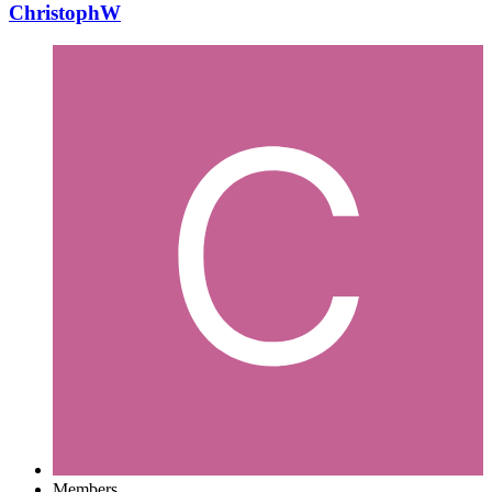
ChristophW
Members