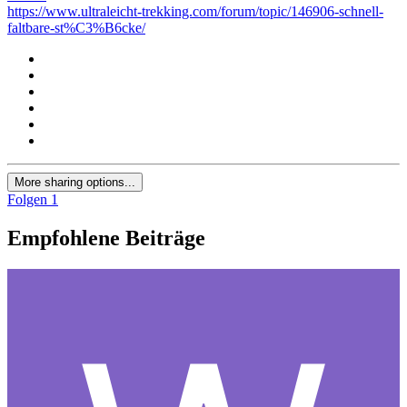
https://www.ultraleicht-trekking.com/forum/topic/146906-schnell-
faltbare-st%C3%B6cke/
More sharing options...
Folgen
1
Empfohlene Beiträge