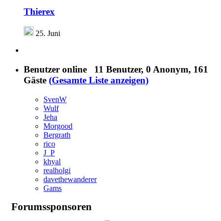
Thierex
25. Juni
Benutzer online
11 Benutzer
, 0 Anonym, 161
Gäste
(Gesamte Liste anzeigen)
SvenW
Wulf
Jeha
Morgood
Bergrath
rico
J_P
khyal
realholgi
davethewanderer
Gams
Forumssponsoren