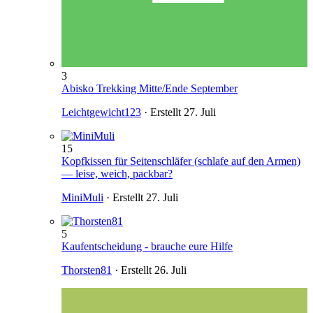
3
Abisko Trekking Mitte/Ende September
Leichtgewicht123
· Erstellt
27. Juli
15
Kopfkissen für Seitenschläfer (schlafe auf den Armen)
— leise, weich, packbar?
MiniMuli
· Erstellt
27. Juli
5
Kaufentscheidung - brauche eure Hilfe
Thorsten81
· Erstellt
26. Juli