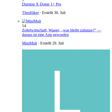
Durston X Dome 1+ Pro
ThruHiker
· Erstellt
30. Juli
14
Zettelwirtschaft, Waage, „was bleibt zuhause?" —
daraus ist eine App geworden
MiniMuli
· Erstellt
29. Juli