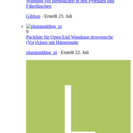
Warnung vor Bergbächen in den Pyrenäen und
Filterflaschen
Gibbon
· Erstellt
23. Juli
9
Packliste für Open End Wandung slowenische
(Vor)Alpen mit Hängematte
plumpudding_pi
· Erstellt
22. Juli