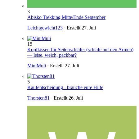
3
Abisko Trekking Mitte/Ende September
Leichtgewicht123
· Erstellt
27. Juli
15
Kopfkissen für Seitenschläfer (schlafe auf den Armen)
— leise, weich, packbar?
MiniMuli
· Erstellt
27. Juli
5
Kaufentscheidung - brauche eure Hilfe
Thorsten81
· Erstellt
26. Juli