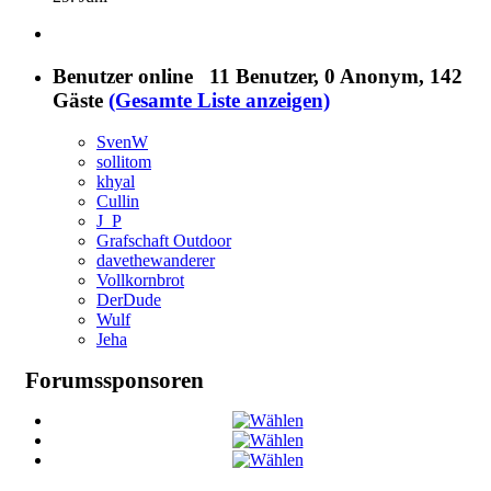
Benutzer online
11 Benutzer
, 0 Anonym, 142
Gäste
(Gesamte Liste anzeigen)
SvenW
sollitom
khyal
Cullin
J_P
Grafschaft Outdoor
davethewanderer
Vollkornbrot
DerDude
Wulf
Jeha
Forumssponsoren