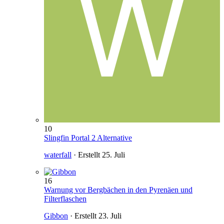
10
Slingfin Portal 2 Alternative
waterfall
· Erstellt
25. Juli
16
Warnung vor Bergbächen in den Pyrenäen und
Filterflaschen
Gibbon
· Erstellt
23. Juli