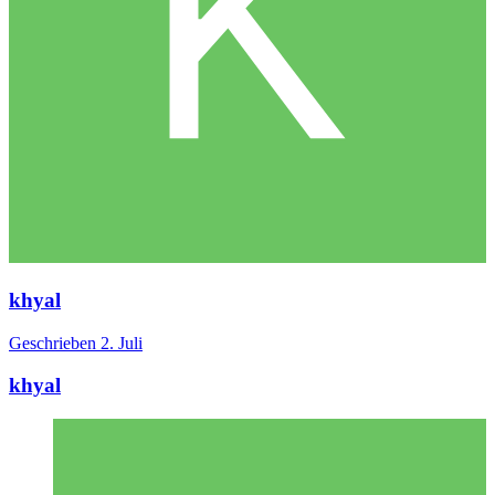
khyal
Geschrieben
2. Juli
khyal