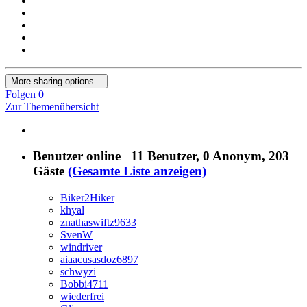
More sharing options...
Folgen
0
Zur Themenübersicht
Benutzer online
11 Benutzer
, 0 Anonym, 203
Gäste
(Gesamte Liste anzeigen)
Biker2Hiker
khyal
znathaswiftz9633
SvenW
windriver
aiaacusasdoz6897
schwyzi
Bobbi4711
wiederfrei