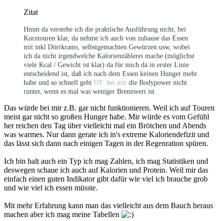
Zitat
Hmm da verstehe ich die praktische Ausführung nicht, bei
Kurztouren klar, da nehme ich auch von zuhause das Essen
mit inkl Dörrkrams, selbstgemachten Gewürzen usw, wobei
ich da nicht irgendwelche Kalorienzählerei mache (möglichst
viele Kcal / Gewicht ist klar) da für mich da in erster Linie
entscheidend ist, daß ich nach dem Essen keinen Hunger mehr
habe und so schnell geht
OT: bei mir
die Bodypower nicht
runter, wenn es mal was weniger Brennwert ist.
Das würde bei mir z.B. gar nicht funktionieren. Weil ich auf Touren
meist gar nicht so großen Hunger habe. Mir würde es vom Gefühl
her reichen den Tag über vielleicht mal ein Brötchen und Abends
was warmes. Nur dann gerate ich in's extreme Kaloriendefizit und
das lässt sich dann nach einigen Tagen in der Regenration spüren.
Ich bin halt auch ein Typ ich mag Zahlen, ich mag Statistiken und
deswegen schaue ich auch auf Kalorien und Protein. Weil mir das
einfach einen guten Indikator gibt dafür wie viel ich brauche grob
und wie viel ich essen müsste.
Mit mehr Erfahrung kann man das vielleicht aus dem Bauch heraus
machen aber ich mag meine Tabellen