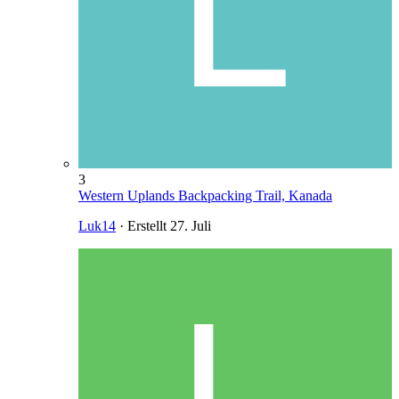
3
Western Uplands Backpacking Trail, Kanada
Luk14
· Erstellt
27. Juli