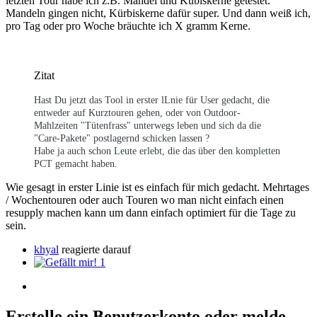
letzten Tour habe ich z.B. Mandel und Kübiskerne getestet.
Mandeln gingen nicht, Kürbiskerne dafür super. Und dann weiß ich,
pro Tag oder pro Woche bräuchte ich X gramm Kerne.
Zitat
Hast Du jetzt das Tool in erster lLnie für User gedacht, die
entweder auf Kurztouren gehen, oder von Outdoor-
Mahlzeiten "Tütenfrass" unterwegs leben und sich da die
"Care-Pakete" postlagernd schicken lassen ?
Habe ja auch schon Leute erlebt, die das über den kompletten
PCT gemacht haben.
Wie gesagt in erster Linie ist es einfach für mich gedacht. Mehrtages
/ Wochentouren oder auch Touren wo man nicht einfach einen
resupply machen kann um dann einfach optimiert für die Tage zu
sein.
khyal
reagierte darauf
1
Erstelle ein Benutzerkonto oder melde