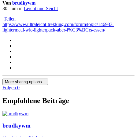
Von
brudkywm
30. Juni
in
Leicht und Seicht
Teilen
https://www.ultraleicht-trekking.com/forum/topic/146933-
lightermeal-wie-lighterpack-aber-f%C3%BCrs-essen/
More sharing options...
Folgen
0
Empfohlene Beiträge
brudkywm