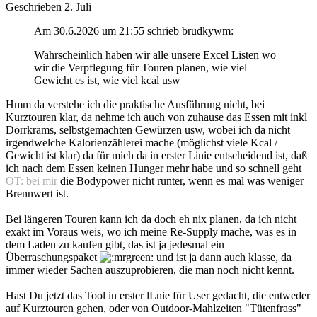
Geschrieben
2. Juli
Am 30.6.2026 um 21:55 schrieb brudkywm:
Wahrscheinlich haben wir alle unsere Excel Listen wo
wir die Verpflegung für Touren planen, wie viel
Gewicht es ist, wie viel kcal usw
Hmm da verstehe ich die praktische Ausführung nicht, bei
Kurztouren klar, da nehme ich auch von zuhause das Essen mit inkl
Dörrkrams, selbstgemachten Gewürzen usw, wobei ich da nicht
irgendwelche Kalorienzählerei mache (möglichst viele Kcal /
Gewicht ist klar) da für mich da in erster Linie entscheidend ist, daß
ich nach dem Essen keinen Hunger mehr habe und so schnell geht
OT: bei mir
die Bodypower nicht runter, wenn es mal was weniger
Brennwert ist.
Bei längeren Touren kann ich da doch eh nix planen, da ich nicht
exakt im Voraus weis, wo ich meine Re-Supply mache, was es in
dem Laden zu kaufen gibt, das ist ja jedesmal ein
Überraschungspaket
und ist ja dann auch klasse, da
immer wieder Sachen auszuprobieren, die man noch nicht kennt.
Hast Du jetzt das Tool in erster lLnie für User gedacht, die entweder
auf Kurztouren gehen, oder von Outdoor-Mahlzeiten "Tütenfrass"