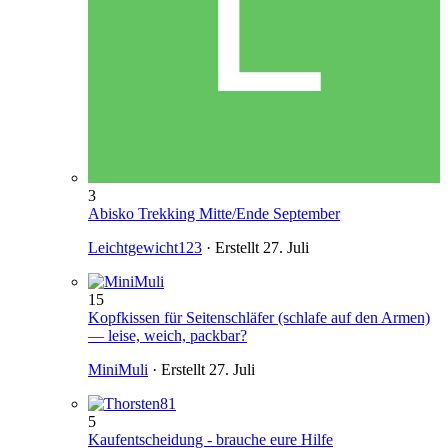
3
Abisko Trekking Mitte/Ende September
Leichtgewicht123
· Erstellt
27. Juli
15
Kopfkissen für Seitenschläfer (schlafe auf den Armen)
— leise, weich, packbar?
MiniMuli
· Erstellt
27. Juli
5
Kaufentscheidung - brauche eure Hilfe