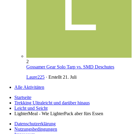
2
Gossamer Gear Solo Tarp vs. SMD Deschutes
Laure225
· Erstellt
21. Juli
Alle Aktivitäten
Startseite
Trekking Ultraleicht und darüber hinaus
Leicht und Seicht
LighterMeal - Wie LighterPack aber fürs Essen
Datenschutzerklärung
Nutzungsbedingungen