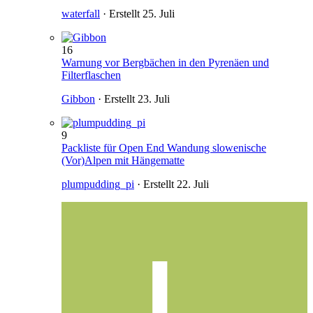
waterfall
· Erstellt
25. Juli
16
Warnung vor Bergbächen in den Pyrenäen und
Filterflaschen
Gibbon
· Erstellt
23. Juli
9
Packliste für Open End Wandung slowenische
(Vor)Alpen mit Hängematte
plumpudding_pi
· Erstellt
22. Juli